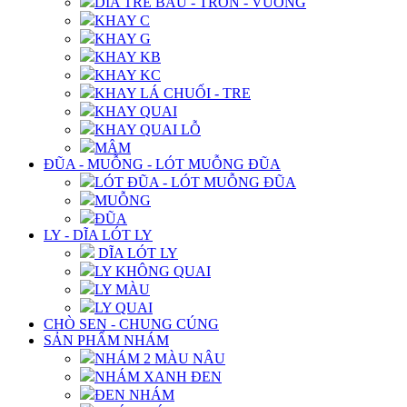
DĨA TRE BẦU - TRÒN - VUÔNG
KHAY C
KHAY G
KHAY KB
KHAY KC
KHAY LÁ CHUỐI - TRE
KHAY QUAI
KHAY QUAI LỖ
MÂM
ĐŨA - MUỖNG - LÓT MUỖNG ĐŨA
LÓT ĐŨA - LÓT MUỖNG ĐŨA
MUỖNG
ĐŨA
LY - DĨA LÓT LY
DĨA LÓT LY
LY KHÔNG QUAI
LY MÀU
LY QUAI
CHÒ SEN - CHUNG CÚNG
SẢN PHẨM NHÁM
NHÁM 2 MÀU NÂU
NHÁM XANH ĐEN
ĐEN NHÁM