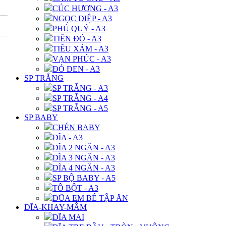
CÚC HƯƠNG - A3
NGỌC DIỆP - A3
PHÚ QUÝ - A3
TIÊN ĐỎ - A3
TIÊU XÁM - A3
VẠN PHÚC - A3
ĐỎ ĐEN - A3
SP TRẮNG
SP TRẮNG - A3
SP TRẮNG - A4
SP TRẮNG - A5
SP BABY
CHÉN BABY
DĨA - A3
DĨA 2 NGĂN - A3
DĨA 3 NGĂN - A3
DĨA 4 NGĂN - A3
SP BỘ BABY - A5
TÔ BỘT - A3
ĐŨA EM BÉ TẬP ĂN
DĨA-KHAY-MÂM
DĨA MAI