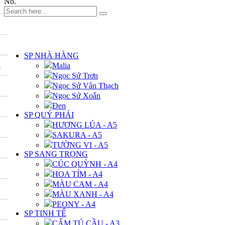
No.
DANH MỤC
SP NHÀ HÀNG
A
Malia
Ngọc Sứ Trơn
Ngọc Sứ Vân Thạch
Ngọc Sứ Xoắn
Đen
SP QUÝ PHÁI
HƯƠNG LÚA - A5
SAKURA - A5
TƯỜNG VI - A5
SP SANG TRỌNG
CÚC QUỲNH - A4
HOA TÍM - A4
MÀU CAM - A4
MÀU XANH - A4
PEONY - A4
SP TINH TẾ
CẨM TÚ CẦU - A3