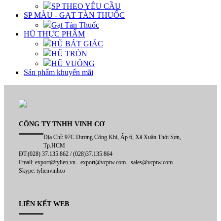
SP THEO YÊU CẦU
SP MÀU - GẠT TÀN THUỐC
Gạt Tàn Thuốc
HŨ THỰC PHẨM
HŨ BÁT GIÁC
HŨ TRÒN
HŨ VUÔNG
Sản phẩm khuyến mãi
CÔNG TY TNHH VINH CƠ
Địa Chỉ: 97C Dương Công Khi, Ấp 6, Xã Xuân Thới Sơn,
Tp.HCM
ĐT:(028) 37.135.862 / (028)37.135.864
Email: export@tylien.vn - export@vcptw.com - sales@vcptw.com
Skype: tylienvinhco
LIÊN KẾT WEB