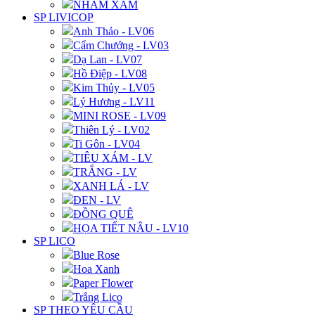
NHÁM XÁM
SP LIVICOP
Anh Thảo - LV06
Cẩm Chướng - LV03
Dạ Lan - LV07
Hồ Điệp - LV08
Kim Thủy - LV05
Lý Hương - LV11
MINI ROSE - LV09
Thiên Lý - LV02
Ti Gôn - LV04
TIÊU XÁM - LV
TRẮNG - LV
XANH LÁ - LV
ĐEN - LV
ĐỒNG QUÊ
HỌA TIẾT NÂU - LV10
SP LICO
Blue Rose
Hoa Xanh
Paper Flower
Trắng Lico
SP THEO YÊU CẦU