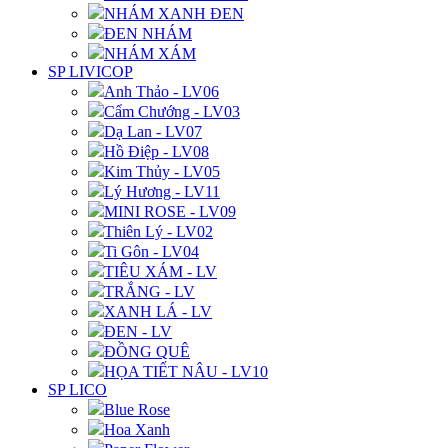
NHÁM XANH ĐEN
ĐEN NHÁM
NHÁM XÁM
SP LIVICOP
Anh Thảo - LV06
Cẩm Chướng - LV03
Dạ Lan - LV07
Hồ Điệp - LV08
Kim Thủy - LV05
Lý Hương - LV11
MINI ROSE - LV09
Thiên Lý - LV02
Ti Gôn - LV04
TIÊU XÁM - LV
TRẮNG - LV
XANH LÁ - LV
ĐEN - LV
ĐỒNG QUÊ
HỌA TIẾT NÂU - LV10
SP LICO
Blue Rose
Hoa Xanh