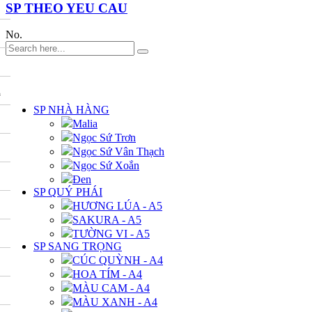
SP THEO YEU CAU
No.
DANH MỤC
A
SP NHÀ HÀNG
Malia
Ngọc Sứ Trơn
Ngọc Sứ Vân Thạch
Ngọc Sứ Xoắn
Đen
SP QUÝ PHÁI
HƯƠNG LÚA - A5
SAKURA - A5
TƯỜNG VI - A5
SP SANG TRỌNG
CÚC QUỲNH - A4
HOA TÍM - A4
MÀU CAM - A4
MÀU XANH - A4