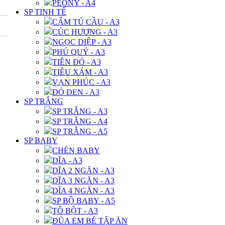
PEONY - A4
SP TINH TẾ
CẨM TÚ CẦU - A3
CÚC HƯƠNG - A3
NGỌC DIỆP - A3
PHÚ QUÝ - A3
TIÊN ĐỎ - A3
TIÊU XÁM - A3
VẠN PHÚC - A3
ĐỎ ĐEN - A3
SP TRẮNG
SP TRẮNG - A3
SP TRẮNG - A4
SP TRẮNG - A5
SP BABY
CHÉN BABY
DĨA - A3
DĨA 2 NGĂN - A3
DĨA 3 NGĂN - A3
DĨA 4 NGĂN - A3
SP BỘ BABY - A5
TÔ BỘT - A3
ĐŨA EM BÉ TẬP ĂN