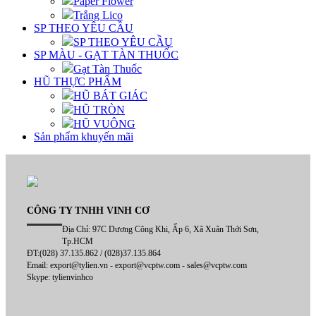
Paper Flower
Trắng Lico
SP THEO YÊU CẦU
SP THEO YÊU CẦU
SP MÀU - GẠT TÀN THUỐC
Gạt Tàn Thuốc
HŨ THỰC PHẨM
HŨ BÁT GIÁC
HŨ TRÒN
HŨ VUÔNG
Sản phẩm khuyến mãi
CÔNG TY TNHH VINH CƠ
Địa Chỉ: 97C Dương Công Khi, Ấp 6, Xã Xuân Thới Sơn,
Tp.HCM
ĐT:(028) 37.135.862 / (028)37.135.864
Email: export@tylien.vn - export@vcptw.com - sales@vcptw.com
Skype: tylienvinhco