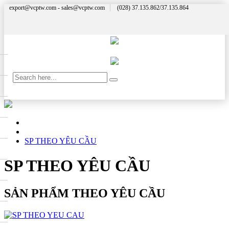
export@vcptw.com - sales@vcptw.com
(028) 37.135.862/37.135.864
SP THEO YÊU CẦU
SP THEO YÊU CẦU
SẢN PHẨM THEO YÊU CẦU