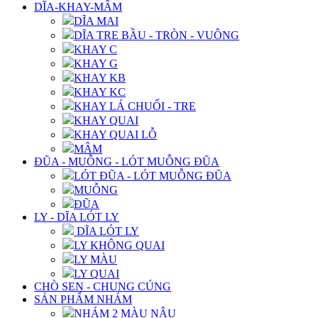
DĨA-KHAY-MÂM
DĨA MAI
DĨA TRE BẦU - TRÒN - VUÔNG
KHAY C
KHAY G
KHAY KB
KHAY KC
KHAY LÁ CHUỐI - TRE
KHAY QUAI
KHAY QUAI LỖ
MÂM
ĐŨA - MUỖNG - LÓT MUỖNG ĐŨA
LÓT ĐŨA - LÓT MUỖNG ĐŨA
MUỖNG
ĐŨA
LY - DĨA LÓT LY
DĨA LÓT LY
LY KHÔNG QUAI
LY MÀU
LY QUAI
CHÒ SEN - CHUNG CÚNG
SẢN PHẨM NHÁM
NHÁM 2 MÀU NÂU