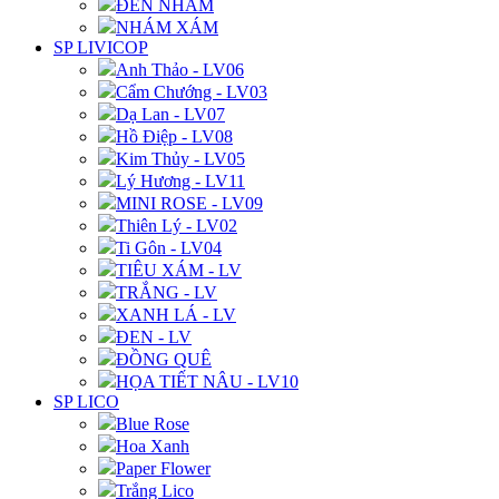
ĐEN NHÁM
NHÁM XÁM
SP LIVICOP
Anh Thảo - LV06
Cẩm Chướng - LV03
Dạ Lan - LV07
Hồ Điệp - LV08
Kim Thủy - LV05
Lý Hương - LV11
MINI ROSE - LV09
Thiên Lý - LV02
Ti Gôn - LV04
TIÊU XÁM - LV
TRẮNG - LV
XANH LÁ - LV
ĐEN - LV
ĐỒNG QUÊ
HỌA TIẾT NÂU - LV10
SP LICO
Blue Rose
Hoa Xanh
Paper Flower
Trắng Lico