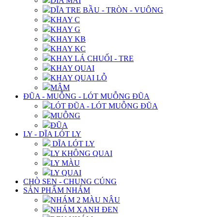
DĨA MAI
DĨA TRE BẦU - TRÒN - VUÔNG
KHAY C
KHAY G
KHAY KB
KHAY KC
KHAY LÁ CHUỐI - TRE
KHAY QUAI
KHAY QUAI LỖ
MÂM
ĐŨA - MUỖNG - LÓT MUỖNG ĐŨA
LÓT ĐŨA - LÓT MUỖNG ĐŨA
MUỖNG
ĐŨA
LY - DĨA LÓT LY
DĨA LÓT LY
LY KHÔNG QUAI
LY MÀU
LY QUAI
CHÒ SEN - CHUNG CÚNG
SẢN PHẨM NHÁM
NHÁM 2 MÀU NÂU
NHÁM XANH ĐEN