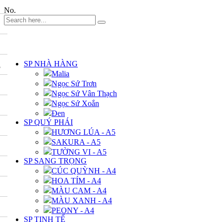
No.
DANH MỤC
SP NHÀ HÀNG
A
Malia
Ngọc Sứ Trơn
Ngọc Sứ Vân Thạch
Ngọc Sứ Xoắn
Đen
SP QUÝ PHÁI
HƯƠNG LÚA - A5
SAKURA - A5
TƯỜNG VI - A5
SP SANG TRỌNG
CÚC QUỲNH - A4
HOA TÍM - A4
MÀU CAM - A4
MÀU XANH - A4
PEONY - A4
SP TINH TẾ