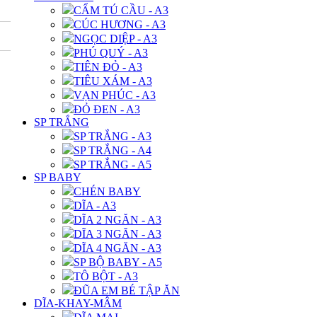
CẨM TÚ CẦU - A3
CÚC HƯƠNG - A3
NGỌC DIỆP - A3
PHÚ QUÝ - A3
TIÊN ĐỎ - A3
TIÊU XÁM - A3
VẠN PHÚC - A3
ĐỎ ĐEN - A3
SP TRẮNG
SP TRẮNG - A3
SP TRẮNG - A4
SP TRẮNG - A5
SP BABY
CHÉN BABY
DĨA - A3
DĨA 2 NGĂN - A3
DĨA 3 NGĂN - A3
DĨA 4 NGĂN - A3
SP BỘ BABY - A5
TÔ BỘT - A3
ĐŨA EM BÉ TẬP ĂN
DĨA-KHAY-MÂM