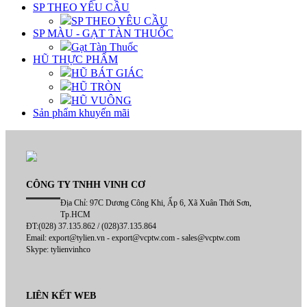
SP THEO YÊU CẦU
SP THEO YÊU CẦU
SP MÀU - GẠT TÀN THUỐC
Gạt Tàn Thuốc
HŨ THỰC PHẨM
HŨ BÁT GIÁC
HŨ TRÒN
HŨ VUÔNG
Sản phẩm khuyến mãi
CÔNG TY TNHH VINH CƠ
Địa Chỉ: 97C Dương Công Khi, Ấp 6, Xã Xuân Thới Sơn,
Tp.HCM
ĐT:(028) 37.135.862 / (028)37.135.864
Email: export@tylien.vn - export@vcptw.com - sales@vcptw.com
Skype: tylienvinhco
LIÊN KẾT WEB