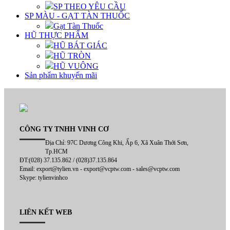
SP THEO YÊU CẦU
SP MÀU - GẠT TÀN THUỐC
Gạt Tàn Thuốc
HŨ THỰC PHẨM
HŨ BÁT GIÁC
HŨ TRÒN
HŨ VUÔNG
Sản phẩm khuyến mãi
CÔNG TY TNHH VINH CƠ
Địa Chỉ: 97C Dương Công Khi, Ấp 6, Xã Xuân Thới Sơn,
Tp.HCM
ĐT:(028) 37.135.862 / (028)37.135.864
Email: export@tylien.vn - export@vcptw.com - sales@vcptw.com
Skype: tylienvinhco
LIÊN KẾT WEB