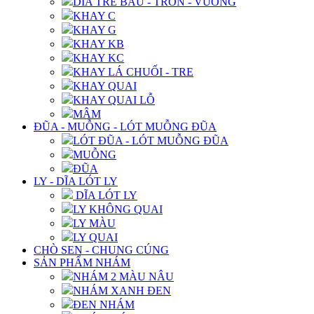
DĨA TRE BẦU - TRÒN - VUÔNG
KHAY C
KHAY G
KHAY KB
KHAY KC
KHAY LÁ CHUỐI - TRE
KHAY QUAI
KHAY QUAI LỖ
MÂM
ĐŨA - MUỖNG - LÓT MUỖNG ĐŨA
LÓT ĐŨA - LÓT MUỖNG ĐŨA
MUỖNG
ĐŨA
LY - DĨA LÓT LY
DĨA LÓT LY
LY KHÔNG QUAI
LY MÀU
LY QUAI
CHÒ SEN - CHUNG CÚNG
SẢN PHẨM NHÁM
NHÁM 2 MÀU NÂU
NHÁM XANH ĐEN
ĐEN NHÁM