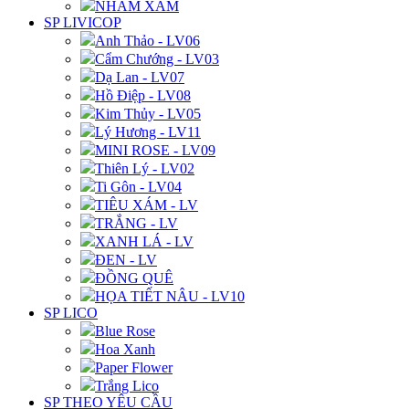
NHÁM XÁM
SP LIVICOP
Anh Thảo - LV06
Cẩm Chướng - LV03
Dạ Lan - LV07
Hồ Điệp - LV08
Kim Thủy - LV05
Lý Hương - LV11
MINI ROSE - LV09
Thiên Lý - LV02
Ti Gôn - LV04
TIÊU XÁM - LV
TRẮNG - LV
XANH LÁ - LV
ĐEN - LV
ĐỒNG QUÊ
HỌA TIẾT NÂU - LV10
SP LICO
Blue Rose
Hoa Xanh
Paper Flower
Trắng Lico
SP THEO YÊU CẦU