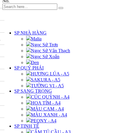
No.
DANH MỤC
SP NHÀ HÀNG
A
Malia
Ngọc Sứ Trơn
Ngọc Sứ Vân Thạch
Ngọc Sứ Xoắn
Đen
SP QUÝ PHÁI
HƯƠNG LÚA - A5
SAKURA - A5
TƯỜNG VI - A5
SP SANG TRỌNG
CÚC QUỲNH - A4
HOA TÍM - A4
MÀU CAM - A4
MÀU XANH - A4
PEONY - A4
SP TINH TẾ
CẨM TÚ CẦU - A3