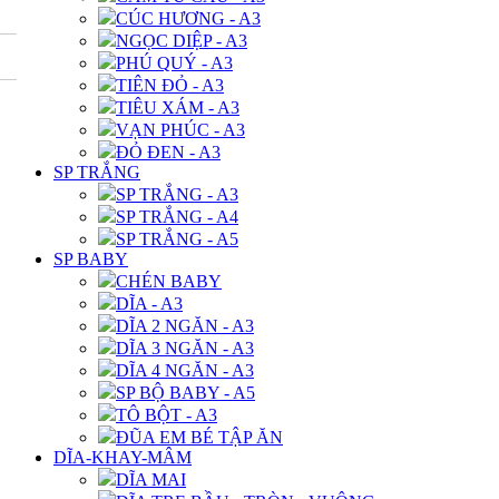
CÚC HƯƠNG - A3
NGỌC DIỆP - A3
PHÚ QUÝ - A3
TIÊN ĐỎ - A3
TIÊU XÁM - A3
VẠN PHÚC - A3
ĐỎ ĐEN - A3
SP TRẮNG
SP TRẮNG - A3
SP TRẮNG - A4
SP TRẮNG - A5
SP BABY
CHÉN BABY
DĨA - A3
DĨA 2 NGĂN - A3
DĨA 3 NGĂN - A3
DĨA 4 NGĂN - A3
SP BỘ BABY - A5
TÔ BỘT - A3
ĐŨA EM BÉ TẬP ĂN
DĨA-KHAY-MÂM
DĨA MAI