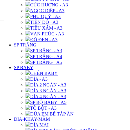
CÚC HƯƠNG - A3
NGỌC DIỆP - A3
PHÚ QUÝ - A3
TIÊN ĐỎ - A3
TIÊU XÁM - A3
VẠN PHÚC - A3
ĐỎ ĐEN - A3
SP TRẮNG
SP TRẮNG - A3
SP TRẮNG - A4
SP TRẮNG - A5
SP BABY
CHÉN BABY
DĨA - A3
DĨA 2 NGĂN - A3
DĨA 3 NGĂN - A3
DĨA 4 NGĂN - A3
SP BỘ BABY - A5
TÔ BỘT - A3
ĐŨA EM BÉ TẬP ĂN
DĨA-KHAY-MÂM
DĨA MAI