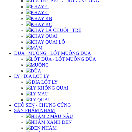
DĨA TRE BẦU - TRÒN - VUÔNG
KHAY C
KHAY G
KHAY KB
KHAY KC
KHAY LÁ CHUỐI - TRE
KHAY QUAI
KHAY QUAI LỖ
MÂM
ĐŨA - MUỖNG - LÓT MUỖNG ĐŨA
LÓT ĐŨA - LÓT MUỖNG ĐŨA
MUỖNG
ĐŨA
LY - DĨA LÓT LY
DĨA LÓT LY
LY KHÔNG QUAI
LY MÀU
LY QUAI
CHÒ SEN - CHUNG CÚNG
SẢN PHẨM NHÁM
NHÁM 2 MÀU NÂU
NHÁM XANH ĐEN
ĐEN NHÁM