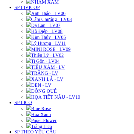
NHÁM XÁM
SP LIVICOP
Anh Thảo - LV06
Cẩm Chướng - LV03
Dạ Lan - LV07
Hồ Điệp - LV08
Kim Thủy - LV05
Lý Hương - LV11
MINI ROSE - LV09
Thiên Lý - LV02
Ti Gôn - LV04
TIÊU XÁM - LV
TRẮNG - LV
XANH LÁ - LV
ĐEN - LV
ĐỒNG QUÊ
HỌA TIẾT NÂU - LV10
SP LICO
Blue Rose
Hoa Xanh
Paper Flower
Trắng Lico
SP THEO YÊU CẦU