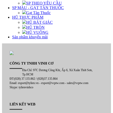
SP THEO YÊU CẦU
SP MÀU - GẠT TÀN THUỐC
Gạt Tàn Thuốc
HŨ THỰC PHẨM
HŨ BÁT GIÁC
HŨ TRÒN
HŨ VUÔNG
Sản phẩm khuyến mãi
CÔNG TY TNHH VINH CƠ
Địa Chỉ: 97C Dương Công Khi, Ấp 6, Xã Xuân Thới Sơn,
Tp.HCM
ĐT:(028) 37.135.862 / (028)37.135.864
Email: export@tylien.vn - export@vcptw.com - sales@vcptw.com
Skype: tylienvinhco
LIÊN KẾT WEB