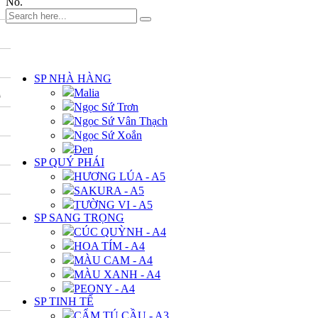
No.
DANH MỤC
SP NHÀ HÀNG
A
Malia
Ngọc Sứ Trơn
Ngọc Sứ Vân Thạch
Ngọc Sứ Xoắn
Đen
SP QUÝ PHÁI
HƯƠNG LÚA - A5
SAKURA - A5
TƯỜNG VI - A5
SP SANG TRỌNG
CÚC QUỲNH - A4
HOA TÍM - A4
MÀU CAM - A4
MÀU XANH - A4
PEONY - A4
SP TINH TẾ
CẨM TÚ CẦU - A3