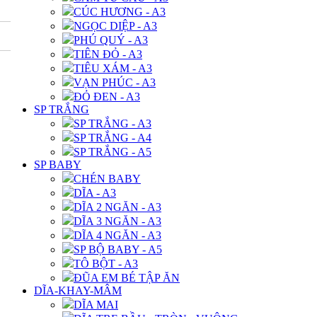
CÚC HƯƠNG - A3
NGỌC DIỆP - A3
PHÚ QUÝ - A3
TIÊN ĐỎ - A3
TIÊU XÁM - A3
VẠN PHÚC - A3
ĐỎ ĐEN - A3
SP TRẮNG
SP TRẮNG - A3
SP TRẮNG - A4
SP TRẮNG - A5
SP BABY
CHÉN BABY
DĨA - A3
DĨA 2 NGĂN - A3
DĨA 3 NGĂN - A3
DĨA 4 NGĂN - A3
SP BỘ BABY - A5
TÔ BỘT - A3
ĐŨA EM BÉ TẬP ĂN
DĨA-KHAY-MÂM
DĨA MAI