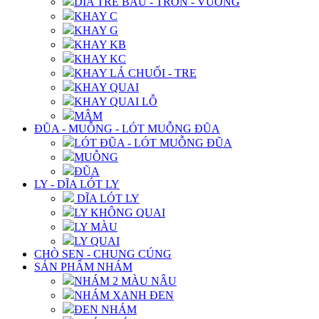
DĨA TRE BẦU - TRÒN - VUÔNG
KHAY C
KHAY G
KHAY KB
KHAY KC
KHAY LÁ CHUỐI - TRE
KHAY QUAI
KHAY QUAI LỖ
MÂM
ĐŨA - MUỖNG - LÓT MUỖNG ĐŨA
LÓT ĐŨA - LÓT MUỖNG ĐŨA
MUỖNG
ĐŨA
LY - DĨA LÓT LY
DĨA LÓT LY
LY KHÔNG QUAI
LY MÀU
LY QUAI
CHÒ SEN - CHUNG CÚNG
SẢN PHẨM NHÁM
NHÁM 2 MÀU NÂU
NHÁM XANH ĐEN
ĐEN NHÁM