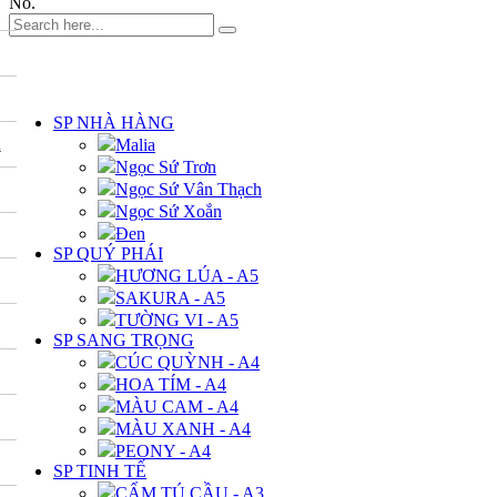
No.
DANH MỤC
SP NHÀ HÀNG
A
Malia
Ngọc Sứ Trơn
Ngọc Sứ Vân Thạch
Ngọc Sứ Xoắn
Đen
SP QUÝ PHÁI
HƯƠNG LÚA - A5
SAKURA - A5
TƯỜNG VI - A5
SP SANG TRỌNG
CÚC QUỲNH - A4
HOA TÍM - A4
MÀU CAM - A4
MÀU XANH - A4
PEONY - A4
SP TINH TẾ
CẨM TÚ CẦU - A3