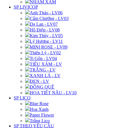
NHÁM XÁM
SP LIVICOP
Anh Thảo - LV06
Cẩm Chướng - LV03
Dạ Lan - LV07
Hồ Điệp - LV08
Kim Thủy - LV05
Lý Hương - LV11
MINI ROSE - LV09
Thiên Lý - LV02
Ti Gôn - LV04
TIÊU XÁM - LV
TRẮNG - LV
XANH LÁ - LV
ĐEN - LV
ĐỒNG QUÊ
HỌA TIẾT NÂU - LV10
SP LICO
Blue Rose
Hoa Xanh
Paper Flower
Trắng Lico
SP THEO YÊU CẦU