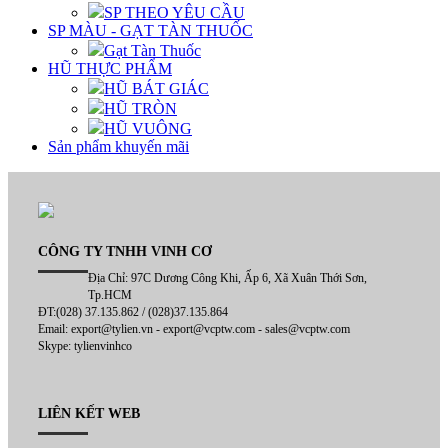
SP THEO YÊU CẦU
SP MÀU - GẠT TÀN THUỐC
Gạt Tàn Thuốc
HŨ THỰC PHẨM
HŨ BÁT GIÁC
HŨ TRÒN
HŨ VUÔNG
Sản phẩm khuyến mãi
CÔNG TY TNHH VINH CƠ
Địa Chỉ: 97C Dương Công Khi, Ấp 6, Xã Xuân Thới Sơn,
Tp.HCM
ĐT:(028) 37.135.862 / (028)37.135.864
Email: export@tylien.vn - export@vcptw.com - sales@vcptw.com
Skype: tylienvinhco
LIÊN KẾT WEB