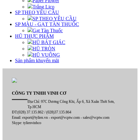
Paper Flower
Trắng Lico
SP THEO YÊU CẦU
SP THEO YÊU CẦU
SP MÀU - GẠT TÀN THUỐC
Gạt Tàn Thuốc
HŨ THỰC PHẨM
HŨ BÁT GIÁC
HŨ TRÒN
HŨ VUÔNG
Sản phẩm khuyến mãi
CÔNG TY TNHH VINH CƠ
Địa Chỉ: 97C Dương Công Khi, Ấp 6, Xã Xuân Thới Sơn,
Tp.HCM
ĐT:(028) 37.135.862 / (028)37.135.864
Email: export@tylien.vn - export@vcptw.com - sales@vcptw.com
Skype: tylienvinhco