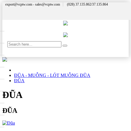
export@vcptw.com - sales@vcptw.com
(028) 37.135.862/37.135.864
ĐŨA - MUỖNG - LÓT MUỖNG ĐŨA
ĐŨA
ĐŨA
ĐŨA