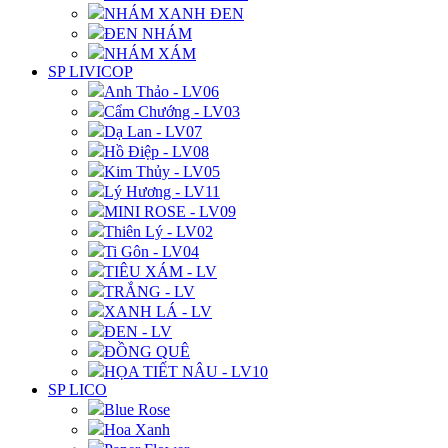
NHÁM XANH ĐEN
ĐEN NHÁM
NHÁM XÁM
SP LIVICOP
Anh Thảo - LV06
Cẩm Chướng - LV03
Dạ Lan - LV07
Hồ Điệp - LV08
Kim Thủy - LV05
Lý Hương - LV11
MINI ROSE - LV09
Thiên Lý - LV02
Ti Gôn - LV04
TIÊU XÁM - LV
TRẮNG - LV
XANH LÁ - LV
ĐEN - LV
ĐỒNG QUÊ
HỌA TIẾT NÂU - LV10
SP LICO
Blue Rose
Hoa Xanh