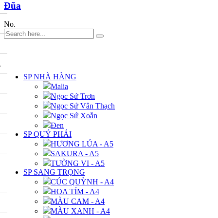
Đũa
No.
DANH MỤC
A
SP NHÀ HÀNG
Malia
Ngọc Sứ Trơn
Ngọc Sứ Vân Thạch
Ngọc Sứ Xoắn
Đen
SP QUÝ PHÁI
HƯƠNG LÚA - A5
SAKURA - A5
TƯỜNG VI - A5
SP SANG TRỌNG
CÚC QUỲNH - A4
HOA TÍM - A4
MÀU CAM - A4
MÀU XANH - A4