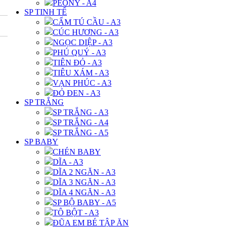
PEONY - A4
SP TINH TẾ
CẨM TÚ CẦU - A3
CÚC HƯƠNG - A3
NGỌC DIỆP - A3
PHÚ QUÝ - A3
TIÊN ĐỎ - A3
TIÊU XÁM - A3
VẠN PHÚC - A3
ĐỎ ĐEN - A3
SP TRẮNG
SP TRẮNG - A3
SP TRẮNG - A4
SP TRẮNG - A5
SP BABY
CHÉN BABY
DĨA - A3
DĨA 2 NGĂN - A3
DĨA 3 NGĂN - A3
DĨA 4 NGĂN - A3
SP BỘ BABY - A5
TÔ BỘT - A3
ĐŨA EM BÉ TẬP ĂN