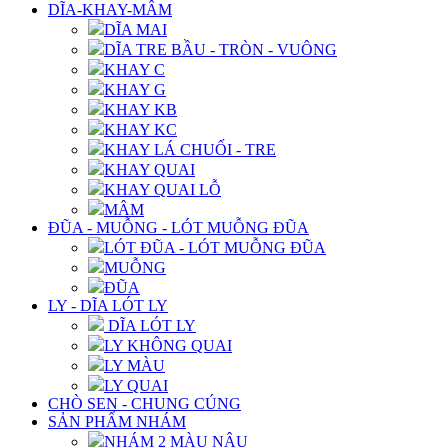
DĨA-KHAY-MÂM
DĨA MAI
DĨA TRE BẦU - TRÒN - VUÔNG
KHAY C
KHAY G
KHAY KB
KHAY KC
KHAY LÁ CHUỐI - TRE
KHAY QUAI
KHAY QUAI LỖ
MÂM
ĐŨA - MUỖNG - LÓT MUỖNG ĐŨA
LÓT ĐŨA - LÓT MUỖNG ĐŨA
MUỖNG
ĐŨA
LY - DĨA LÓT LY
DĨA LÓT LY
LY KHÔNG QUAI
LY MÀU
LY QUAI
CHÒ SEN - CHUNG CÚNG
SẢN PHẨM NHÁM
NHÁM 2 MÀU NÂU