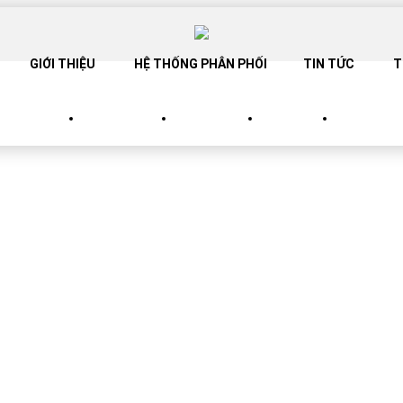
GIỚI THIỆU
HỆ THỐNG PHÂN PHỐI
TIN TỨC
T
SANG TRỌNG
SP TINH TẾ
SP TRẮNG
SP BABY
CATALOG