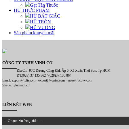
Gạt Tàn Thuốc
HŨ THỰC PHẨM
HŨ BÁT GIÁC
HŨ TRÒN
HŨ VUÔNG
Sản phẩm khuyến mãi
CÔNG TY TNHH VINH CƠ
Địa Chỉ: 97C Dương Công Khi, Ấp 6, Xã Xuân Thới Sơn, Tp.HCM
ĐT:(028) 37.135.862 / (028)37.135.864
Email: export@tylien.vn - export@vcptw.com - sales@vcptw.com
Skype: tylienvinhco
LIÊN KẾT WEB