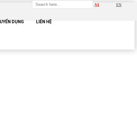
VI
EN
UYỂN DỤNG
LIÊN HỆ
UE