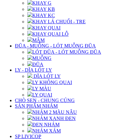
KHAY G
KHAY KB
KHAY KC
KHAY LÁ CHUỐI - TRE
KHAY QUAI
KHAY QUAI LỖ
MÂM
ĐŨA - MUỖNG - LÓT MUỖNG ĐŨA
LÓT ĐŨA - LÓT MUỖNG ĐŨA
MUỖNG
ĐŨA
LY - DĨA LÓT LY
DĨA LÓT LY
LY KHÔNG QUAI
LY MÀU
LY QUAI
CHÒ SEN - CHUNG CÚNG
SẢN PHẨM NHÁM
NHÁM 2 MÀU NÂU
NHÁM XANH ĐEN
ĐEN NHÁM
NHÁM XÁM
SP LIVICOP