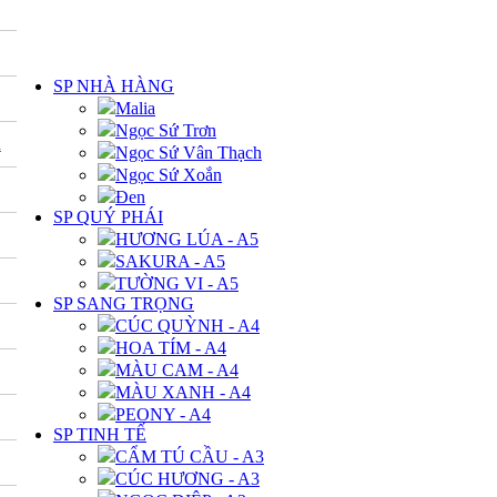
DANH MỤC
SP NHÀ HÀNG
Malia
Ngọc Sứ Trơn
A
Ngọc Sứ Vân Thạch
Ngọc Sứ Xoắn
Đen
SP QUÝ PHÁI
HƯƠNG LÚA - A5
SAKURA - A5
TƯỜNG VI - A5
SP SANG TRỌNG
CÚC QUỲNH - A4
HOA TÍM - A4
MÀU CAM - A4
MÀU XANH - A4
PEONY - A4
SP TINH TẾ
CẨM TÚ CẦU - A3
CÚC HƯƠNG - A3