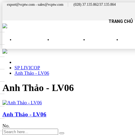
export@vcptw.com - sales@vcptw.com
(028) 37.135.862/37.135.864
TRANG CHỦ
SẢN PHẨM MỚI
SP NHÀ HÀNG
SP QUÝ PHÁI
SP 
SP LIVICOP
Anh Thảo - LV06
Anh Thảo - LV06
Anh Thảo - LV06
No.