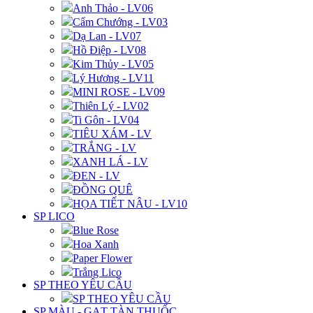
Anh Thảo - LV06
Cẩm Chướng - LV03
Dạ Lan - LV07
Hồ Điệp - LV08
Kim Thủy - LV05
Lý Hương - LV11
MINI ROSE - LV09
Thiên Lý - LV02
Ti Gôn - LV04
TIÊU XÁM - LV
TRẮNG - LV
XANH LÁ - LV
ĐEN - LV
ĐỒNG QUÊ
HỌA TIẾT NÂU - LV10
SP LICO
Blue Rose
Hoa Xanh
Paper Flower
Trắng Lico
SP THEO YÊU CẦU
SP THEO YÊU CẦU
SP MÀU - GẠT TÀN THUỐC