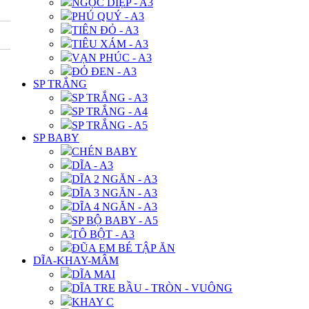
NGỌC DIỆP - A3
PHÚ QUÝ - A3
TIÊN ĐỎ - A3
TIÊU XÁM - A3
VẠN PHÚC - A3
ĐỎ ĐEN - A3
SP TRẮNG
SP TRẮNG - A3
SP TRẮNG - A4
SP TRẮNG - A5
SP BABY
CHÉN BABY
DĨA - A3
DĨA 2 NGĂN - A3
DĨA 3 NGĂN - A3
DĨA 4 NGĂN - A3
SP BỘ BABY - A5
TÔ BỘT - A3
ĐŨA EM BÉ TẬP ĂN
DĨA-KHAY-MÂM
DĨA MAI
DĨA TRE BẦU - TRÒN - VUÔNG
KHAY C