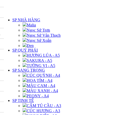
DANH MỤC
SP NHÀ HÀNG
Malia
Ngọc Sứ Trơn
A
Ngọc Sứ Vân Thạch
Ngọc Sứ Xoắn
Đen
SP QUÝ PHÁI
HƯƠNG LÚA - A5
SAKURA - A5
TƯỜNG VI - A5
SP SANG TRỌNG
CÚC QUỲNH - A4
HOA TÍM - A4
MÀU CAM - A4
MÀU XANH - A4
PEONY - A4
SP TINH TẾ
CẨM TÚ CẦU - A3
CÚC HƯƠNG - A3