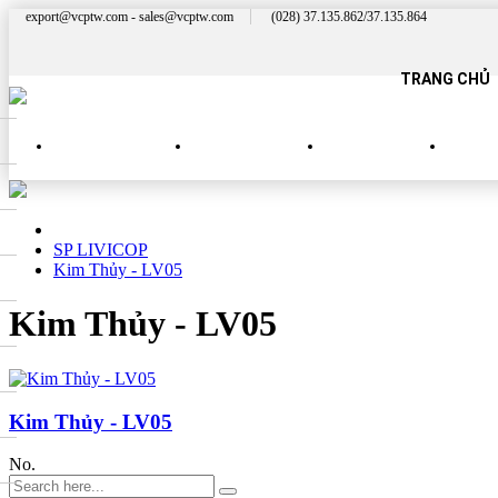
export@vcptw.com - sales@vcptw.com
(028) 37.135.862/37.135.864
TRANG CHỦ
SẢN PHẨM MỚI
SP NHÀ HÀNG
SP QUÝ PHÁI
SP 
SP LIVICOP
Kim Thủy - LV05
Kim Thủy - LV05
Kim Thủy - LV05
No.