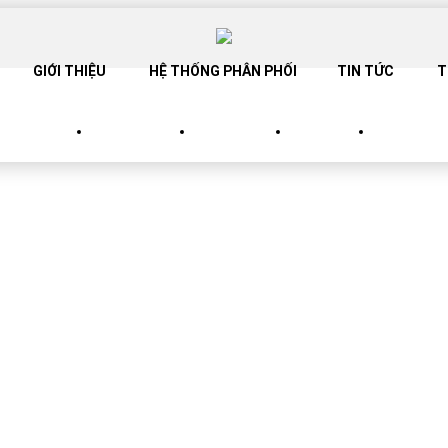
GIỚI THIỆU
HỆ THỐNG PHÂN PHỐI
TIN TỨC
T
SANG TRỌNG
SP TINH TẾ
SP TRẮNG
SP BABY
CATALOG