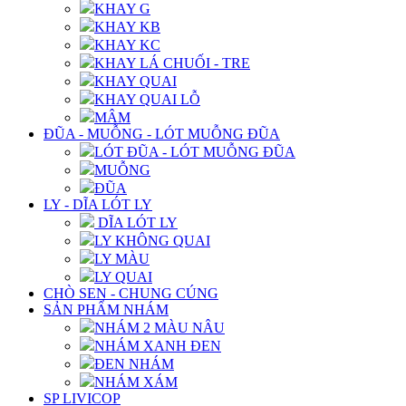
KHAY G
KHAY KB
KHAY KC
KHAY LÁ CHUỐI - TRE
KHAY QUAI
KHAY QUAI LỖ
MÂM
ĐŨA - MUỖNG - LÓT MUỖNG ĐŨA
LÓT ĐŨA - LÓT MUỖNG ĐŨA
MUỖNG
ĐŨA
LY - DĨA LÓT LY
DĨA LÓT LY
LY KHÔNG QUAI
LY MÀU
LY QUAI
CHÒ SEN - CHUNG CÚNG
SẢN PHẨM NHÁM
NHÁM 2 MÀU NÂU
NHÁM XANH ĐEN
ĐEN NHÁM
NHÁM XÁM
SP LIVICOP