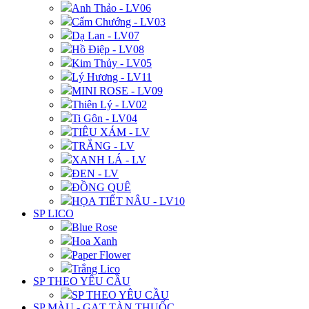
Anh Thảo - LV06
Cẩm Chướng - LV03
Dạ Lan - LV07
Hồ Điệp - LV08
Kim Thủy - LV05
Lý Hương - LV11
MINI ROSE - LV09
Thiên Lý - LV02
Ti Gôn - LV04
TIÊU XÁM - LV
TRẮNG - LV
XANH LÁ - LV
ĐEN - LV
ĐỒNG QUÊ
HỌA TIẾT NÂU - LV10
SP LICO
Blue Rose
Hoa Xanh
Paper Flower
Trắng Lico
SP THEO YÊU CẦU
SP THEO YÊU CẦU
SP MÀU - GẠT TÀN THUỐC