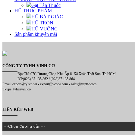
Gạt Tàn Thuốc
HŨ THỰC PHẨM
HŨ BÁT GIÁC
HŨ TRÒN
HŨ VUÔNG
Sản phẩm khuyến mãi
CÔNG TY TNHH VINH CƠ
Địa Chỉ: 97C Dương Công Khi, Ấp 6, Xã Xuân Thới Sơn, Tp.HCM
ĐT:(028) 37.135.862 / (028)37.135.864
Email: export@tylien.vn - export@vcptw.com - sales@vcptw.com
Skype: tylienvinhco
LIÊN KẾT WEB