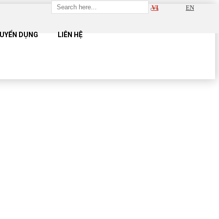
VI
EN
UYỂN DỤNG
LIÊN HỆ
UE