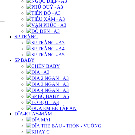
NGỌC DIỆP - A3
PHÚ QUÝ - A3
TIÊN ĐỎ - A3
TIÊU XÁM - A3
VẠN PHÚC - A3
ĐỎ ĐEN - A3
SP TRẮNG
SP TRẮNG - A3
SP TRẮNG - A4
SP TRẮNG - A5
SP BABY
CHÉN BABY
DĨA - A3
DĨA 2 NGĂN - A3
DĨA 3 NGĂN - A3
DĨA 4 NGĂN - A3
SP BỘ BABY - A5
TÔ BỘT - A3
ĐŨA EM BÉ TẬP ĂN
DĨA-KHAY-MÂM
DĨA MAI
DĨA TRE BẦU - TRÒN - VUÔNG
KHAY C