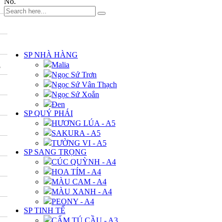
No.
DANH MỤC
SP NHÀ HÀNG
A
Malia
Ngọc Sứ Trơn
Ngọc Sứ Vân Thạch
Ngọc Sứ Xoắn
Đen
SP QUÝ PHÁI
HƯƠNG LÚA - A5
SAKURA - A5
TƯỜNG VI - A5
SP SANG TRỌNG
CÚC QUỲNH - A4
HOA TÍM - A4
MÀU CAM - A4
MÀU XANH - A4
PEONY - A4
SP TINH TẾ
CẨM TÚ CẦU - A3