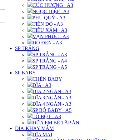
CÚC HƯƠNG - A3
NGỌC DIỆP - A3
PHÚ QUÝ - A3
TIÊN ĐỎ - A3
TIÊU XÁM - A3
VẠN PHÚC - A3
ĐỎ ĐEN - A3
SP TRẮNG
SP TRẮNG - A3
SP TRẮNG - A4
SP TRẮNG - A5
SP BABY
CHÉN BABY
DĨA - A3
DĨA 2 NGĂN - A3
DĨA 3 NGĂN - A3
DĨA 4 NGĂN - A3
SP BỘ BABY - A5
TÔ BỘT - A3
ĐŨA EM BÉ TẬP ĂN
DĨA-KHAY-MÂM
DĨA MAI