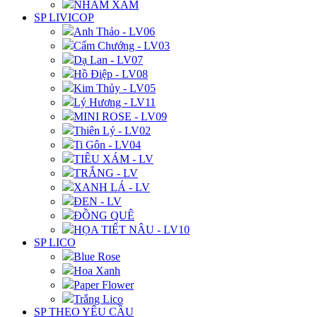
NHÁM XÁM
SP LIVICOP
Anh Thảo - LV06
Cẩm Chướng - LV03
Dạ Lan - LV07
Hồ Điệp - LV08
Kim Thủy - LV05
Lý Hương - LV11
MINI ROSE - LV09
Thiên Lý - LV02
Ti Gôn - LV04
TIÊU XÁM - LV
TRẮNG - LV
XANH LÁ - LV
ĐEN - LV
ĐỒNG QUÊ
HỌA TIẾT NÂU - LV10
SP LICO
Blue Rose
Hoa Xanh
Paper Flower
Trắng Lico
SP THEO YÊU CẦU