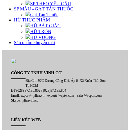
SP THEO YÊU CẦU
SP MÀU - GẠT TÀN THUỐC
Gạt Tàn Thuốc
HŨ THỰC PHẨM
HŨ BÁT GIÁC
HŨ TRÒN
HŨ VUÔNG
Sản phẩm khuyến mãi
CÔNG TY TNHH VINH CƠ
Địa Chỉ: 97C Dương Công Khi, Ấp 6, Xã Xuân Thới Sơn,
Tp.HCM
ĐT:(028) 37.135.862 / (028)37.135.864
Email: export@tylien.vn - export@vcptw.com - sales@vcptw.com
Skype: tylienvinhco
LIÊN KẾT WEB