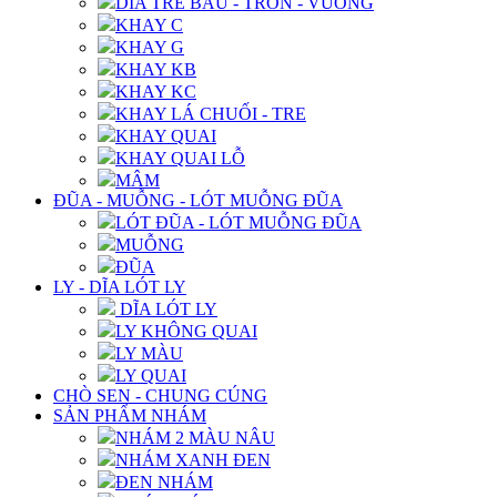
DĨA TRE BẦU - TRÒN - VUÔNG
KHAY C
KHAY G
KHAY KB
KHAY KC
KHAY LÁ CHUỐI - TRE
KHAY QUAI
KHAY QUAI LỖ
MÂM
ĐŨA - MUỖNG - LÓT MUỖNG ĐŨA
LÓT ĐŨA - LÓT MUỖNG ĐŨA
MUỖNG
ĐŨA
LY - DĨA LÓT LY
DĨA LÓT LY
LY KHÔNG QUAI
LY MÀU
LY QUAI
CHÒ SEN - CHUNG CÚNG
SẢN PHẨM NHÁM
NHÁM 2 MÀU NÂU
NHÁM XANH ĐEN
ĐEN NHÁM