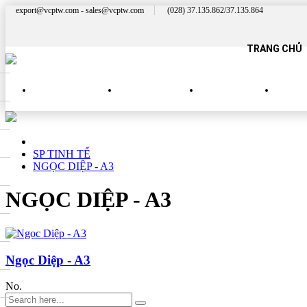
export@vcptw.com - sales@vcptw.com
(028) 37.135.862/37.135.864
TRANG CHỦ
SẢN PHẨM MỚI
SP NHÀ HÀNG
SP QUÝ PHÁI
SP 
SP TINH TẾ
NGỌC DIỆP - A3
NGỌC DIỆP - A3
Ngọc Diệp - A3
No.