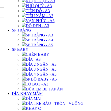
NGỌC DIỆP - A3
PHÚ QUÝ - A3
TIÊN ĐỎ - A3
TIÊU XÁM - A3
VẠN PHÚC - A3
ĐỎ ĐEN - A3
SP TRẮNG
SP TRẮNG - A3
SP TRẮNG - A4
SP TRẮNG - A5
SP BABY
CHÉN BABY
DĨA - A3
DĨA 2 NGĂN - A3
DĨA 3 NGĂN - A3
DĨA 4 NGĂN - A3
SP BỘ BABY - A5
TÔ BỘT - A3
ĐŨA EM BÉ TẬP ĂN
DĨA-KHAY-MÂM
DĨA MAI
DĨA TRE BẦU - TRÒN - VUÔNG
KHAY C