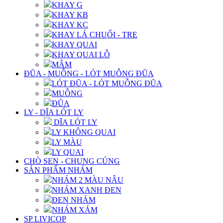
KHAY G
KHAY KB
KHAY KC
KHAY LÁ CHUỐI - TRE
KHAY QUAI
KHAY QUAI LỖ
MÂM
ĐŨA - MUỖNG - LÓT MUỖNG ĐŨA
LÓT ĐŨA - LÓT MUỖNG ĐŨA
MUỖNG
ĐŨA
LY - DĨA LÓT LY
DĨA LÓT LY
LY KHÔNG QUAI
LY MÀU
LY QUAI
CHÒ SEN - CHUNG CÚNG
SẢN PHẨM NHÁM
NHÁM 2 MÀU NÂU
NHÁM XANH ĐEN
ĐEN NHÁM
NHÁM XÁM
SP LIVICOP