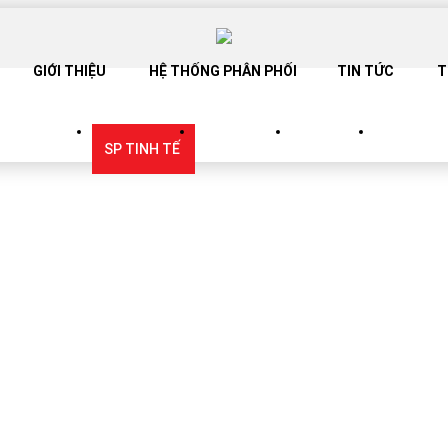
GIỚI THIỆU
HỆ THỐNG PHÂN PHỐI
TIN TỨC
T
SANG TRỌNG
SP TINH TẾ
SP TRẮNG
SP BABY
CATALOG