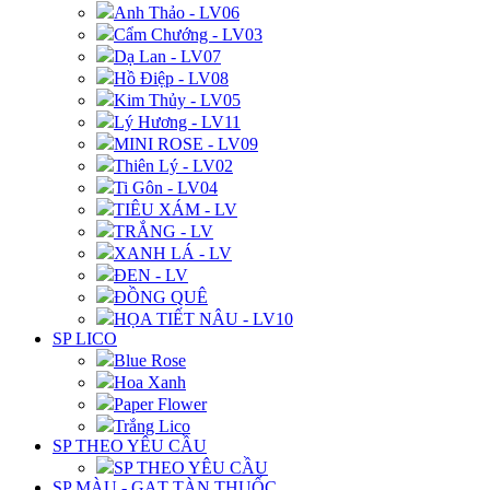
Anh Thảo - LV06
Cẩm Chướng - LV03
Dạ Lan - LV07
Hồ Điệp - LV08
Kim Thủy - LV05
Lý Hương - LV11
MINI ROSE - LV09
Thiên Lý - LV02
Ti Gôn - LV04
TIÊU XÁM - LV
TRẮNG - LV
XANH LÁ - LV
ĐEN - LV
ĐỒNG QUÊ
HỌA TIẾT NÂU - LV10
SP LICO
Blue Rose
Hoa Xanh
Paper Flower
Trắng Lico
SP THEO YÊU CẦU
SP THEO YÊU CẦU
SP MÀU - GẠT TÀN THUỐC