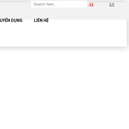
VI
EN
UYỂN DỤNG
LIÊN HỆ
UE