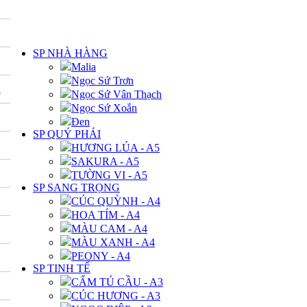
DANH MỤC
SP NHÀ HÀNG
Malia
Ngọc Sứ Trơn
A
Ngọc Sứ Vân Thạch
Ngọc Sứ Xoắn
Đen
SP QUÝ PHÁI
HƯƠNG LÚA - A5
SAKURA - A5
TƯỜNG VI - A5
SP SANG TRỌNG
CÚC QUỲNH - A4
HOA TÍM - A4
MÀU CAM - A4
MÀU XANH - A4
PEONY - A4
SP TINH TẾ
CẨM TÚ CẦU - A3
CÚC HƯƠNG - A3