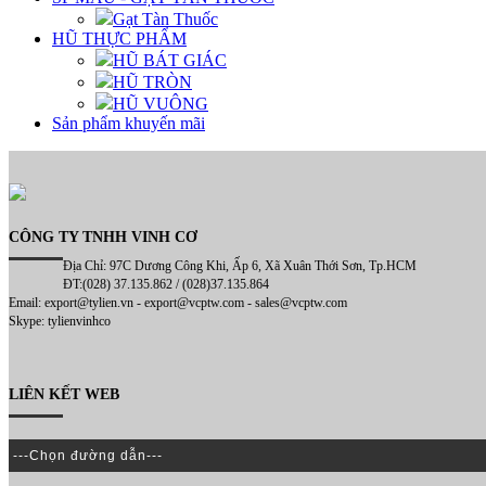
Gạt Tàn Thuốc
HŨ THỰC PHẨM
HŨ BÁT GIÁC
HŨ TRÒN
HŨ VUÔNG
Sản phẩm khuyến mãi
CÔNG TY TNHH VINH CƠ
Địa Chỉ: 97C Dương Công Khi, Ấp 6, Xã Xuân Thới Sơn, Tp.HCM
ĐT:(028) 37.135.862 / (028)37.135.864
Email: export@tylien.vn - export@vcptw.com - sales@vcptw.com
Skype: tylienvinhco
LIÊN KẾT WEB