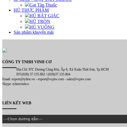
Gạt Tàn Thuốc
HŨ THỰC PHẨM
HŨ BÁT GIÁC
HŨ TRÒN
HŨ VUÔNG
Sản phẩm khuyến mãi
CÔNG TY TNHH VINH CƠ
Địa Chỉ: 97C Dương Công Khi, Ấp 6, Xã Xuân Thới Sơn, Tp.HCM
ĐT:(028) 37.135.862 / (028)37.135.864
Email: export@tylien.vn - export@vcptw.com - sales@vcptw.com
Skype: tylienvinhco
LIÊN KẾT WEB