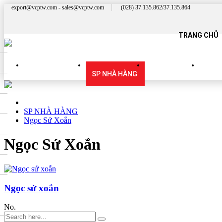
export@vcptw.com - sales@vcptw.com
(028) 37.135.862/37.135.864
TRANG CHỦ
SẢN PHẨM MỚI
SP NHÀ HÀNG
SP QUÝ PHÁI
SP 
SP NHÀ HÀNG
Ngọc Sứ Xoắn
Ngọc Sứ Xoắn
Ngọc sứ xoắn
No.