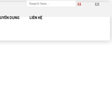
VI
EN
UYỂN DỤNG
LIÊN HỆ
UE