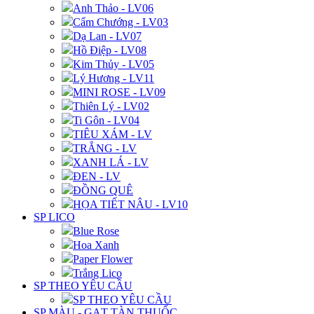
Anh Thảo - LV06
Cẩm Chướng - LV03
Dạ Lan - LV07
Hồ Điệp - LV08
Kim Thủy - LV05
Lý Hương - LV11
MINI ROSE - LV09
Thiên Lý - LV02
Ti Gôn - LV04
TIÊU XÁM - LV
TRẮNG - LV
XANH LÁ - LV
ĐEN - LV
ĐỒNG QUÊ
HỌA TIẾT NÂU - LV10
SP LICO
Blue Rose
Hoa Xanh
Paper Flower
Trắng Lico
SP THEO YÊU CẦU
SP THEO YÊU CẦU
SP MÀU - GẠT TÀN THUỐC