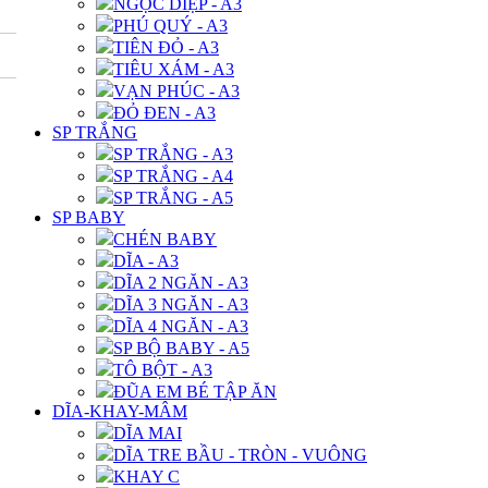
NGỌC DIỆP - A3
PHÚ QUÝ - A3
TIÊN ĐỎ - A3
TIÊU XÁM - A3
VẠN PHÚC - A3
ĐỎ ĐEN - A3
SP TRẮNG
SP TRẮNG - A3
SP TRẮNG - A4
SP TRẮNG - A5
SP BABY
CHÉN BABY
DĨA - A3
DĨA 2 NGĂN - A3
DĨA 3 NGĂN - A3
DĨA 4 NGĂN - A3
SP BỘ BABY - A5
TÔ BỘT - A3
ĐŨA EM BÉ TẬP ĂN
DĨA-KHAY-MÂM
DĨA MAI
DĨA TRE BẦU - TRÒN - VUÔNG
KHAY C