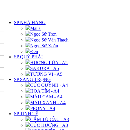
DANH MỤC
SP NHÀ HÀNG
Malia
Ngọc Sứ Trơn
A
Ngọc Sứ Vân Thạch
Ngọc Sứ Xoắn
Đen
SP QUÝ PHÁI
HƯƠNG LÚA - A5
SAKURA - A5
TƯỜNG VI - A5
SP SANG TRỌNG
CÚC QUỲNH - A4
HOA TÍM - A4
MÀU CAM - A4
MÀU XANH - A4
PEONY - A4
SP TINH TẾ
CẨM TÚ CẦU - A3
CÚC HƯƠNG - A3