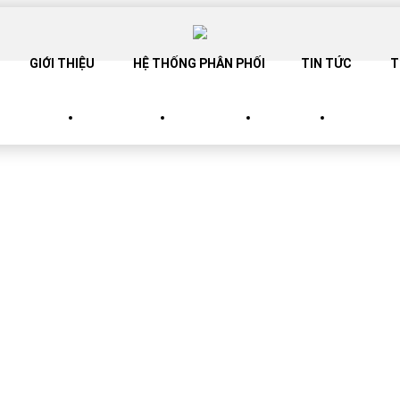
GIỚI THIỆU
HỆ THỐNG PHÂN PHỐI
TIN TỨC
T
SANG TRỌNG
SP TINH TẾ
SP TRẮNG
SP BABY
CATALOG