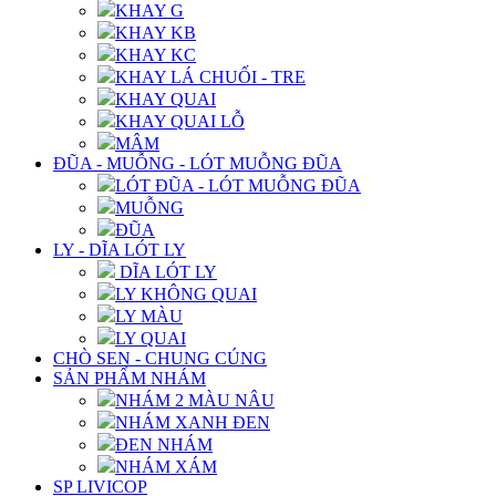
KHAY G
KHAY KB
KHAY KC
KHAY LÁ CHUỐI - TRE
KHAY QUAI
KHAY QUAI LỖ
MÂM
ĐŨA - MUỖNG - LÓT MUỖNG ĐŨA
LÓT ĐŨA - LÓT MUỖNG ĐŨA
MUỖNG
ĐŨA
LY - DĨA LÓT LY
DĨA LÓT LY
LY KHÔNG QUAI
LY MÀU
LY QUAI
CHÒ SEN - CHUNG CÚNG
SẢN PHẨM NHÁM
NHÁM 2 MÀU NÂU
NHÁM XANH ĐEN
ĐEN NHÁM
NHÁM XÁM
SP LIVICOP