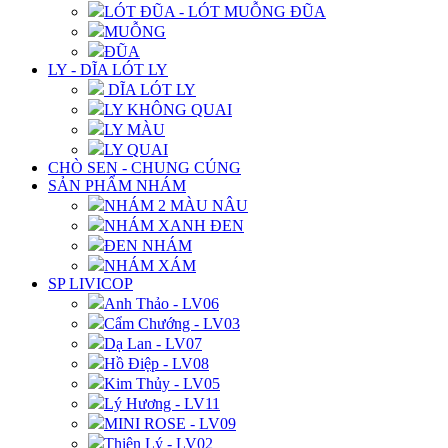
LÓT ĐŨA - LÓT MUỖNG ĐŨA
MUỖNG
ĐŨA
LY - DĨA LÓT LY
DĨA LÓT LY
LY KHÔNG QUAI
LY MÀU
LY QUAI
CHÒ SEN - CHUNG CÚNG
SẢN PHẨM NHÁM
NHÁM 2 MÀU NÂU
NHÁM XANH ĐEN
ĐEN NHÁM
NHÁM XÁM
SP LIVICOP
Anh Thảo - LV06
Cẩm Chướng - LV03
Dạ Lan - LV07
Hồ Điệp - LV08
Kim Thủy - LV05
Lý Hương - LV11
MINI ROSE - LV09
Thiên Lý - LV02