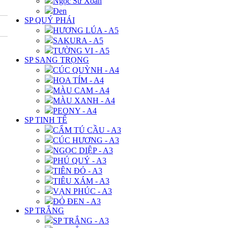
Ngọc Sứ Xoắn
Đen
SP QUÝ PHÁI
HƯƠNG LÚA - A5
SAKURA - A5
TƯỜNG VI - A5
SP SANG TRỌNG
CÚC QUỲNH - A4
HOA TÍM - A4
MÀU CAM - A4
MÀU XANH - A4
PEONY - A4
SP TINH TẾ
CẨM TÚ CẦU - A3
CÚC HƯƠNG - A3
NGỌC DIỆP - A3
PHÚ QUÝ - A3
TIÊN ĐỎ - A3
TIÊU XÁM - A3
VẠN PHÚC - A3
ĐỎ ĐEN - A3
SP TRẮNG
SP TRẮNG - A3