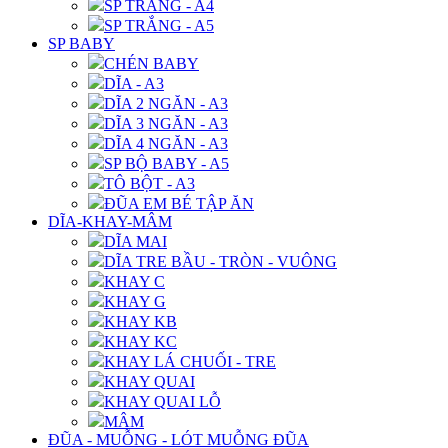
SP TRẮNG - A4
SP TRẮNG - A5
SP BABY
CHÉN BABY
DĨA - A3
DĨA 2 NGĂN - A3
DĨA 3 NGĂN - A3
DĨA 4 NGĂN - A3
SP BỘ BABY - A5
TÔ BỘT - A3
ĐŨA EM BÉ TẬP ĂN
DĨA-KHAY-MÂM
DĨA MAI
DĨA TRE BẦU - TRÒN - VUÔNG
KHAY C
KHAY G
KHAY KB
KHAY KC
KHAY LÁ CHUỐI - TRE
KHAY QUAI
KHAY QUAI LỖ
MÂM
ĐŨA - MUỖNG - LÓT MUỖNG ĐŨA