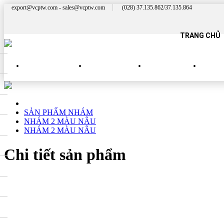
export@vcptw.com - sales@vcptw.com
(028) 37.135.862/37.135.864
TRANG CHỦ
SẢN PHẨM MỚI
SP NHÀ HÀNG
SP QUÝ PHÁI
SP 
SẢN PHẨM NHÁM
NHÁM 2 MÀU NÂU
NHÁM 2 MÀU NÂU
Chi tiết sản phẩm