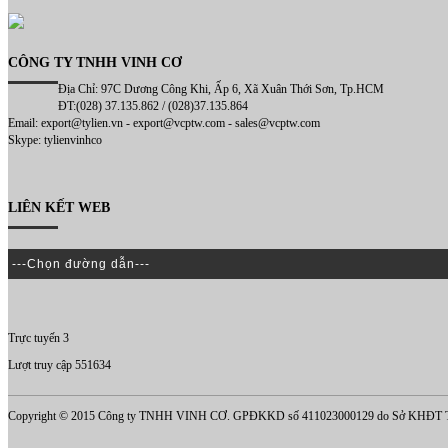
CÔNG TY TNHH VINH CƠ
Địa Chỉ: 97C Dương Công Khi, Ấp 6, Xã Xuân Thới Sơn, Tp.HCM
ĐT:(028) 37.135.862 / (028)37.135.864
Email: export@tylien.vn - export@vcptw.com - sales@vcptw.com
Skype: tylienvinhco
LIÊN KẾT WEB
Trực tuyến 3
Lượt truy cập 551634
Copyright © 2015 Công ty TNHH VINH CƠ. GPĐKKD số 411023000129 do Sở KHĐT Tp