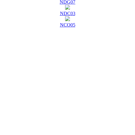
NDG07
NDC03
NCO05