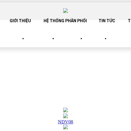
GIỚI THIỆU
HỆ THỐNG PHÂN PHỐI
TIN TỨC
T
SANG TRỌNG
SP TINH TẾ
SP TRẮNG
SP BABY
CATALOG
NDV08