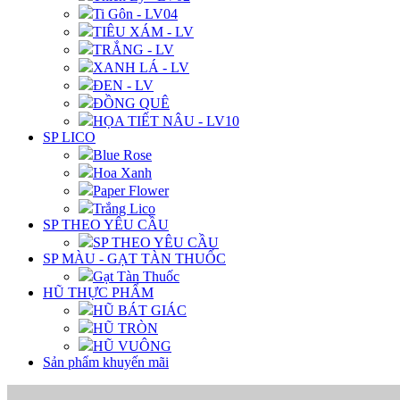
Ti Gôn - LV04
TIÊU XÁM - LV
TRẮNG - LV
XANH LÁ - LV
ĐEN - LV
ĐỒNG QUÊ
HỌA TIẾT NÂU - LV10
SP LICO
Blue Rose
Hoa Xanh
Paper Flower
Trắng Lico
SP THEO YÊU CẦU
SP THEO YÊU CẦU
SP MÀU - GẠT TÀN THUỐC
Gạt Tàn Thuốc
HŨ THỰC PHẨM
HŨ BÁT GIÁC
HŨ TRÒN
HŨ VUÔNG
Sản phẩm khuyến mãi